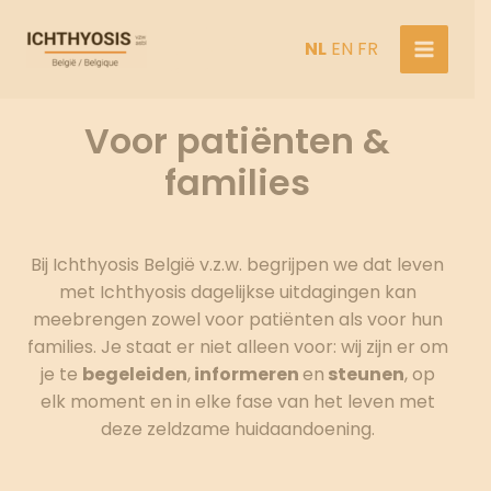
Ga
Stichting
naar
NL
EN
FR
Ichthyosis
de
België
inhoud
Voor patiënten &
families
Bij Ichthyosis België v.z.w. begrijpen we dat leven
met Ichthyosis dagelijkse uitdagingen kan
meebrengen zowel voor patiënten als voor hun
families. Je staat er niet alleen voor: wij zijn er om
je te
begeleiden
,
informeren
en
steunen
, op
elk moment en in elke fase van het leven met
deze zeldzame huidaandoening.